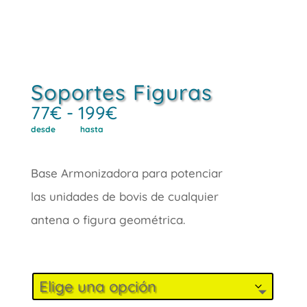
Soportes Figuras
Rango
77
€
-
199
€
desde hasta
de
precios:
Base Armonizadora para potenciar
desde
las unidades de bovis de cualquier
77€
antena o figura geométrica.
hasta
199€
Soportes