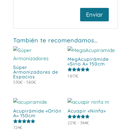
También te recomendamos…
MegAcupirámide
«Sirio A» 150cm
Súper
Armonizadores de
Valorado
1.817
€
Espacios
con
Rango
530
€
-
580
€
5.00
de 5
de
precios:
desde
530€
Acupirámide «Orión
Acuapir «Ninfa»
A» 150cm
hasta
580€
Rango
Valorado
221
€
-
344
€
con
Valorado
724
€
de
5.00