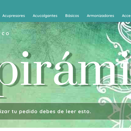
Acupresores
Acucolgantes
Básicos
Armonizadores
Acce
ICO
pirám
zar tu pedido debes de leer esto.