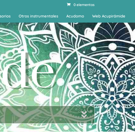
0 elementos
sorios
Otros instrumentales
Acudomo
Web Acupirámide
ide