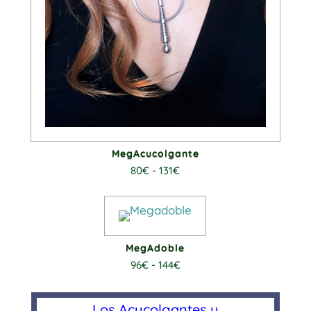
MegAcucolgante
Rango
80
€
-
131
€
de
precios:
desde
MegAdoble
80€
Rango
96
€
-
144
€
hasta
de
Los Acucolgantes y