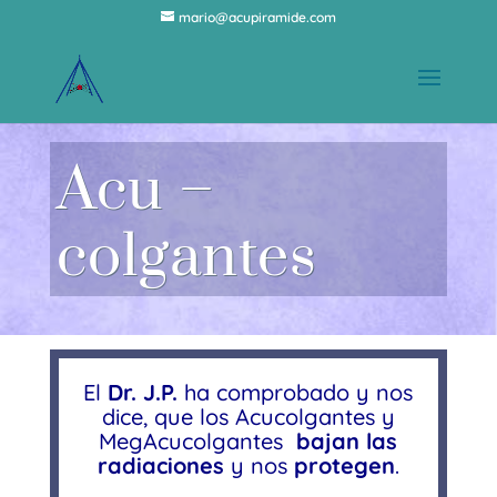
mario@acupiramide.com
Acu –
colgantes
El
Dr. J.P.
ha comprobado y nos
dice, que los Acucolgantes y
MegAcucolgantes
bajan las
radiaciones
y nos
protegen
.