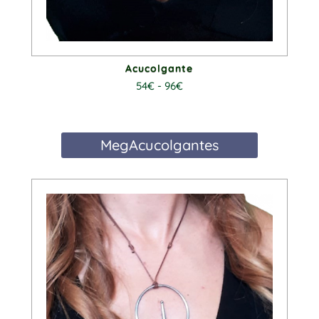
Acucolgante
Rango
54
€
-
96
€
de
precios:
MegAcucolgantes
desde
54€
hasta
96€