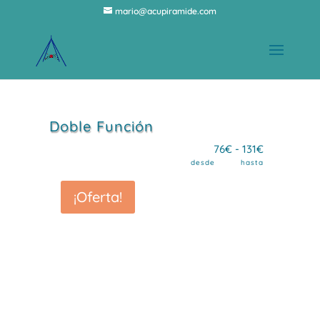
mario@acupiramide.com
Doble Función
Rango
76
€
-
131
€
desde hasta
de
¡Oferta!
precios:
desde
76€
hasta
131€