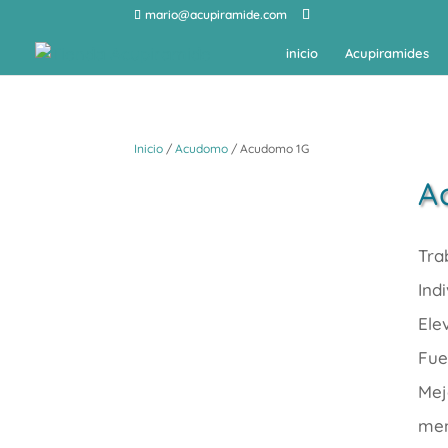
mario@acupiramide.com
inicio
Acupiramides
Inicio
/
Acudomo
/ Acudomo 1G
A
Tra
Ind
Ele
Fue
Mej
men