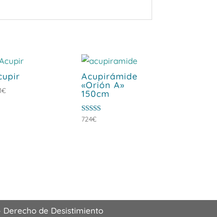
cupir
Acupirámide
«Orión A»
1
€
150cm
Valorado
724
€
con
5.00
de 5
–
Derecho de Desistimiento