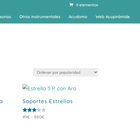
0 elementos
sorios
Otros instrumentales
Acudomo
Web Acupirámide
da
Soportes Estrellas
Rango
Valorado
49
€
-
880
€
con
de
3.00
de 5
precios:
desde