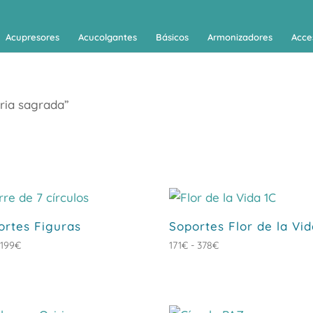
Acupresores
Acucolgantes
Básicos
Armonizadores
Acce
ria sagrada”
ortes Figuras
Soportes Flor de la Vi
Rango
Rango
199
€
171
€
-
378
€
de
de
precios:
precios:
desde
desde
77€
171€