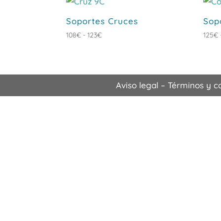
hasta
189€
Soportes Cruces
Sop
Rango
108
€
-
123
€
125
€
de
precios:
desde
108€
Aviso legal
–
Términos y c
hasta
123€