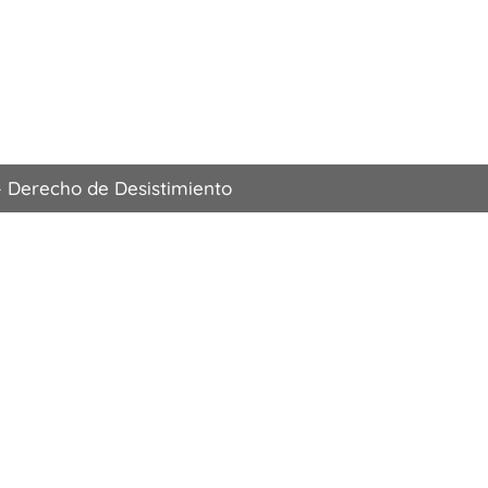
49€
hasta
880€
–
Derecho de Desistimiento