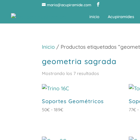
mario@acupiramide.com
inicio
Acupiramides
Inicio
/ Productos etiquetados “geomet
geometria sagrada
Ordenado
Mostrando los 7 resultados
por
popularidad
Soportes Geométricos
Sop
Rango
50
€
-
189
€
77
€
-
de
precios:
desde
50€