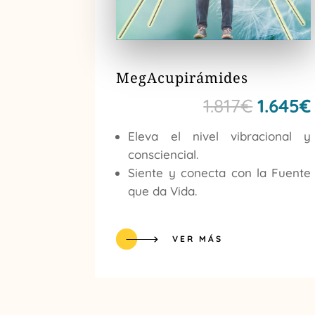
MegAcupirámides
El
1.817
€
1.645
€
precio
Eleva el nivel vibracional y
origina
consciencial.
era:
Siente y conecta con la Fuente
que da Vida.
1.817€.
VER MÁS