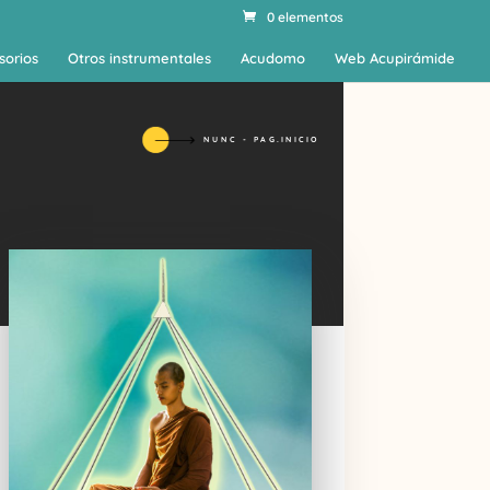
0 elementos
sorios
Otros instrumentales
Acudomo
Web Acupirámide
NUNC - PAG.INICIO