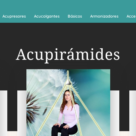
Acupresores
Acucolgantes
Básicos
Armonizadores
Acce
Acupirámides