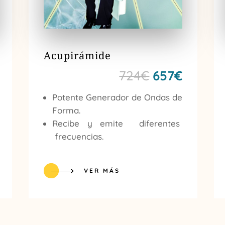
Acupirámide
El
El
El
724
€
657
€
precio
precio
precio
Potente Generador de Ondas de
l
actual
original
actual
Forma.
es:
era:
es:
Recibe y emite diferentes
frecuencias.
1.645€.
724€.
657€.
VER MÁS