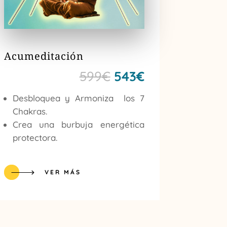
Acumeditación
El
El
599
€
543
€
precio
precio
Desbloquea y Armoniza los 7
original
actual
Chakras.
era:
es:
Crea una burbuja energética
protectora.
599€.
543€.
VER MÁS