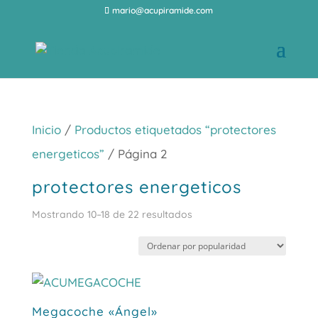
mario@acupiramide.com
Inicio
/
Productos etiquetados “protectores
energeticos”
/ Página 2
protectores energeticos
Ordenado
Mostrando 10–18 de 22 resultados
por
popularidad
Megacoche «Ángel»