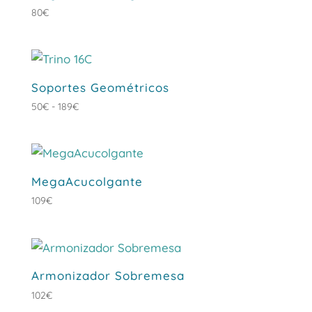
80
€
Soportes Geométricos
Rango
50
€
-
189
€
de
precios:
desde
50€
MegaAcucolgante
hasta
109
€
189€
Armonizador Sobremesa
102
€