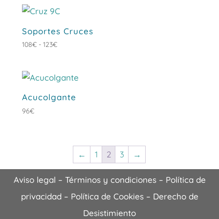
precios:
desde
49€
Soportes Cruces
hasta
Rango
108
€
-
123
€
880€
de
precios:
desde
108€
Acucolgante
hasta
96
€
123€
←
1
2
3
→
Aviso legal
–
Términos y condiciones
–
Política de
privacidad
–
Política de Cookies
–
Derecho de
Desistimiento