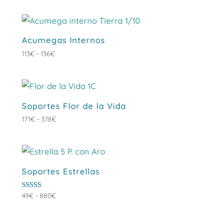
Acumegas Internos
Rango
113
€
-
136
€
de
precios:
desde
113€
Soportes Flor de la Vida
hasta
Rango
171
€
-
378
€
136€
de
precios:
desde
171€
Soportes Estrellas
hasta
378€
Rango
Valorado
49
€
-
880
€
con
de
3.00
de 5