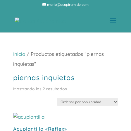
mario@acupiramide.com
Inicio
/ Productos etiquetados “piernas
inquietas”
piernas inquietas
Ordenado
Mostrando los 2 resultados
por
popularidad
Acuplantilla «Reflex»