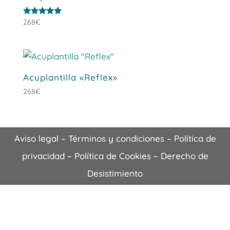
Valorado
268
€
con
5.00
de 5
Acuplantilla «Reflex»
268
€
Aviso legal
–
Términos y condiciones
–
Política de
privacidad
–
Política de Cookies
–
Derecho de
Desistimiento