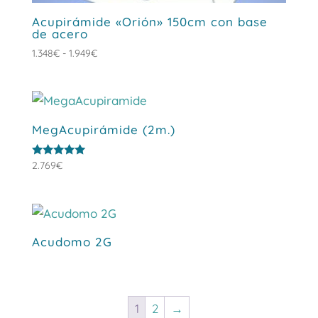
Acupirámide «Orión» 150cm con base
de acero
Rango
1.348
€
-
1.949
€
de
precios:
desde
1.348€
MegAcupirámide (2m.)
hasta
1.949€
Valorado
2.769
€
con
5.00
de 5
Acudomo 2G
1
2
→