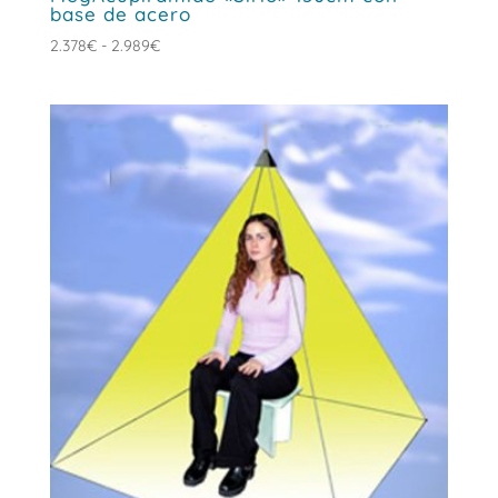
base de acero
Rango
2.378
€
-
2.989
€
de
precios:
desde
2.378€
hasta
2.989€