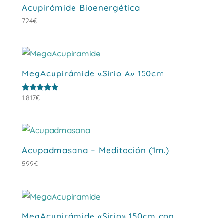
Acupirámide Bioenergética
724
€
MegAcupirámide «Sirio A» 150cm
Valorado
1.817
€
con
5.00
de 5
Acupadmasana – Meditación (1m.)
599
€
MegAcupirámide «Sirio» 150cm con