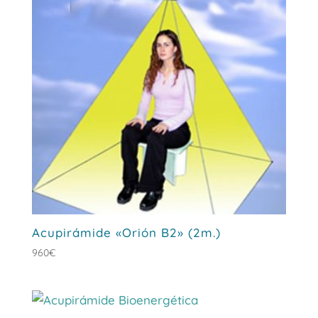
Acupirámide «Orión B2» (2m.)
960
€