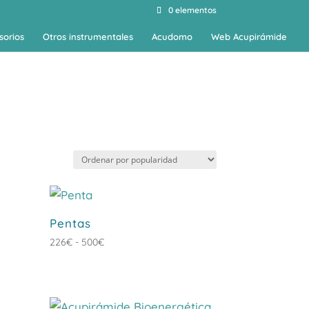
0 elementos
sorios
Otros instrumentales
Acudomo
Web Acupirámide
Pentas
Rango
226
€
-
500
€
de
precios:
desde
226€