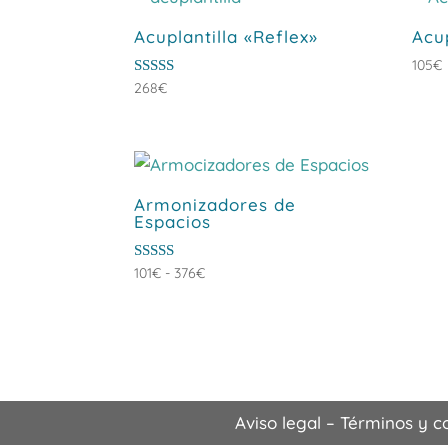
hasta
Acuplantilla «Reflex»
Acu
144€
105
€
Valorado
268
€
con
5.00
de 5
Armonizadores de
Espacios
Rango
Valorado
101
€
-
376
€
con
de
5.00
de 5
precios:
desde
101€
hasta
376€
Aviso legal
–
Términos y c