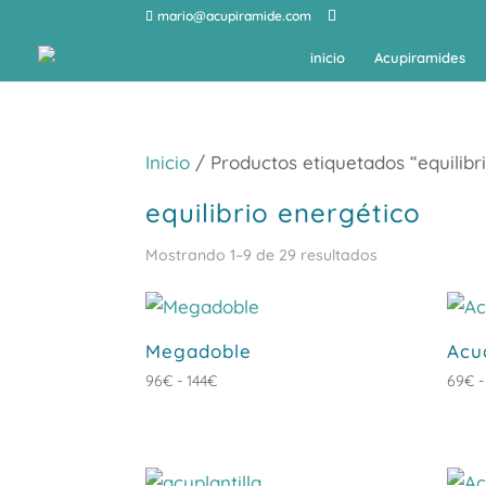
mario@acupiramide.com
inicio
Acupiramides
Inicio
/ Productos etiquetados “equilibr
equilibrio energético
Ordenado
Mostrando 1–9 de 29 resultados
por
popularidad
Megadoble
Acu
Rango
96
€
-
144
€
69
€
-
de
precios:
desde
96€