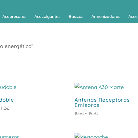
Acupresores
Acucolgantes
Básicos
Armonizadores
Acce
io energético”
doble
Antenas Receptoras
Emisoras
Rango
112
€
Rango
105
€
-
495
€
de
de
precios:
precios:
desde
desde
69€