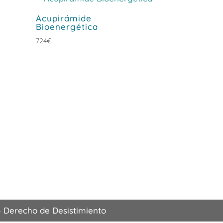
hasta
Acupirámide
500€
Bioenergética
724
€
–
Derecho de Desistimiento