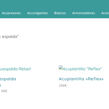
Acupresores
Acucolgantes
Básicos
Armonizadores
Acce
e espalda”
espalda
Acuplantilla «Reflex»
268
€
Rango
ado
-
141
€
de
precios:
desde