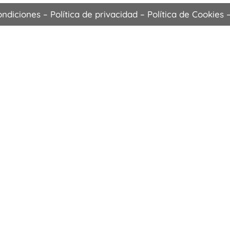
101€
ondiciones
–
Política de privacidad
–
Política de Cookies
hasta
141€