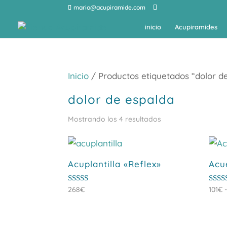
mario@acupiramide.com
inicio
Acupiramides
Inicio
/ Productos etiquetados “dolor d
dolor de espalda
Ordenado
Mostrando los 4 resultados
por
popularidad
Acuplantilla «Reflex»
Acu
Valorado
Valor
268
€
101
€
con
con
5.00
5.00
de 5
de 5