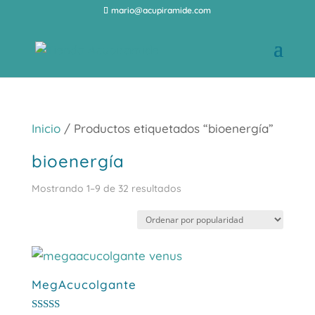
mario@acupiramide.com
Inicio
/ Productos etiquetados “bioenergía”
bioenergía
Ordenado
Mostrando 1–9 de 32 resultados
por
popularidad
MegAcucolgante