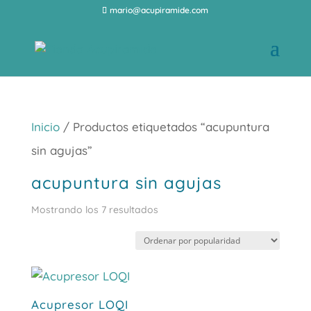
mario@acupiramide.com
Inicio
/ Productos etiquetados “acupuntura
sin agujas”
acupuntura sin agujas
Ordenado
Mostrando los 7 resultados
por
popularidad
Acupresor LOQI