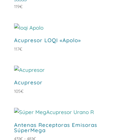
Valorado
119
€
con
5.00
de 5
Acupresor LOQI «Apolo»
117
€
Acupresor
105
€
Antenas Receptoras Emisoras
SúperMega
Rango
431
€
-
481
€