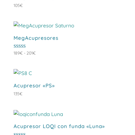
105
€
MegAcupresores
Rango
Valorado
189
€
-
201
€
con
de
5.00
de 5
precios:
desde
189€
Acupresor «PS»
hasta
135
€
201€
Acupresor LOQI con funda «Luna»