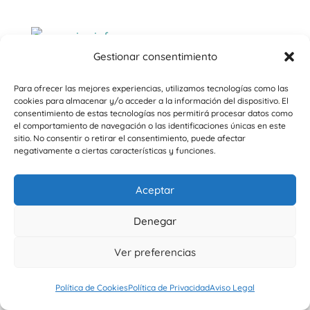
Gestionar consentimiento
Acuapir «Ninfa»
Para ofrecer las mejores experiencias, utilizamos tecnologías como las
Rango
Valorado
221
€
-
344
€
cookies para almacenar y/o acceder a la información del dispositivo. El
con
consentimiento de estas tecnologías nos permitirá procesar datos como
de
5.00
el comportamiento de navegación o las identificaciones únicas en este
de 5
precios:
sitio. No consentir o retirar el consentimiento, puede afectar
desde
negativamente a ciertas características y funciones.
Aviso legal
–
Términos y condiciones
–
Política de
221€
hasta
privacidad
–
Política de Cookies
–
Derecho de
Aceptar
344€
Desistimiento
Denegar
Ver preferencias
Política de Cookies
Política de Privacidad
Aviso Legal