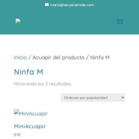
mario@acupiramide.com
Inicio
/ Acuapir del producto / Ninfa M
Ninfa M
Ordenado
Mostrando los 2 resultados
por
popularidad
MiniAcuapir
61
€